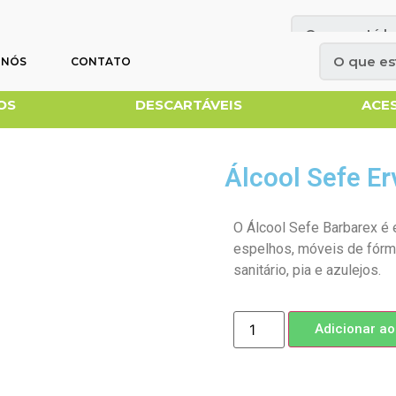
OBRE NÓS
CONTATO
 NÓS
CONTATO
OS
DESCARTÁVEIS
ACE
Álcool Sefe Er
O Álcool Sefe Barbarex é 
espelhos, móveis de fórm
sanitário, pia e azulejos.
Adicionar ao