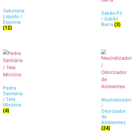
Sabonete
Sabão Pó
Líquido /
/ Sabão
Espuma
Barra
(3)
(12)
Pedra
Sanitária
/ Tela
Neutralizador
Mictório
/
(4)
Odorizador
de
Ambientes
(24)