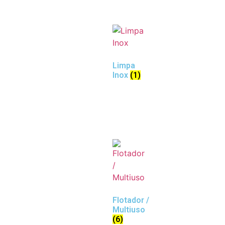
Limpa
Inox
(1)
Flotador /
Multiuso
(6)