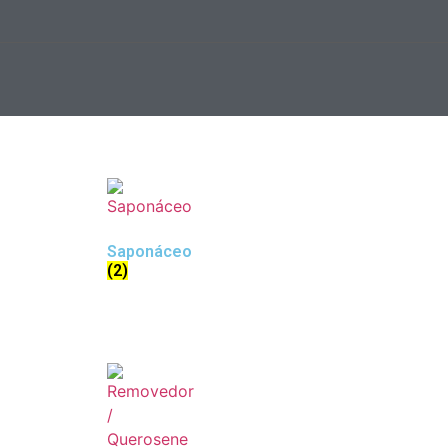
Saponáceo
(2)