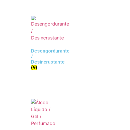
Desengordurante
/
Desincrustante
(9)