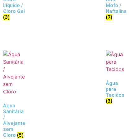
Líquido /
Mofo /
Cloro Gel
Naftalina
(3)
(7)
Água
para
Tecidos
(3)
Água
Sanitária
/
Alvejante
sem
Cloro
(5)