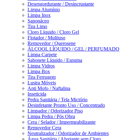
Desengordurante / Desincrustante
Limpa Alumínio
Limpa Inox
Saponáceo
Tira Limo
Cloro Líquido / Cloro Gel
Flotador / Multiuso
Removedor / Querosene
ÁLCOOL LÍQUIDO / GEL / PERFUMADO
Limpa Carpete
Sabonete Líquido / Espuma
Limpa Vidros
Limpa Box
Tira Ferrugem
Lustra Móveis
Anti Mofo / Naftalina
Inseticida
Pedra Sanitária / Tela Mictório
Desinfetante Pronto Uso / Concentrado
Limpador / Odorizador Piso
Limpa Pedra / Pós Obra
Cera / Selador / Impermeabilizante
Removedor Cera
Neutralizador / Odorizador de Ambientes
Água Sanitária / Alvejante sem Cloro