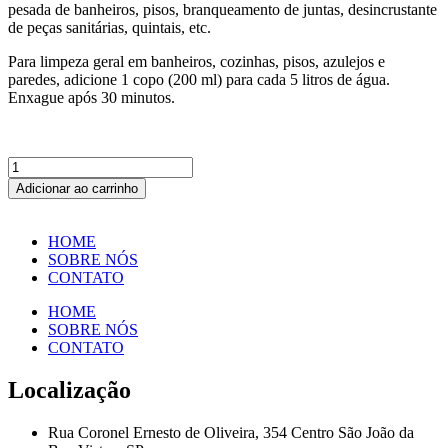
pesada de banheiros, pisos, branqueamento de juntas, desincrustante
de peças sanitárias, quintais, etc.
Para limpeza geral em banheiros, cozinhas, pisos, azulejos e
paredes, adicione 1 copo (200 ml) para cada 5 litros de água.
Enxague após 30 minutos.
CLORO
LÍQUIDO
Adicionar ao carrinho
BARBAREX
5
LTS
HOME
quantidade
SOBRE NÓS
CONTATO
HOME
SOBRE NÓS
CONTATO
Localização
Rua Coronel Ernesto de Oliveira, 354 Centro São João da