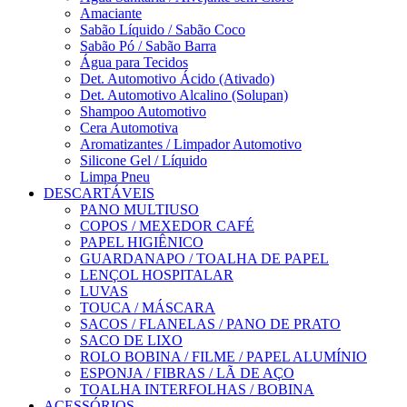
Amaciante
Sabão Líquido / Sabão Coco
Sabão Pó / Sabão Barra
Água para Tecidos
Det. Automotivo Ácido (Ativado)
Det. Automotivo Alcalino (Solupan)
Shampoo Automotivo
Cera Automotiva
Aromatizantes / Limpador Automotivo
Silicone Gel / Líquido
Limpa Pneu
DESCARTÁVEIS
PANO MULTIUSO
COPOS / MEXEDOR CAFÉ
PAPEL HIGIÊNICO
GUARDANAPO / TOALHA DE PAPEL
LENÇOL HOSPITALAR
LUVAS
TOUCA / MÁSCARA
SACOS / FLANELAS / PANO DE PRATO
SACO DE LIXO
ROLO BOBINA / FILME / PAPEL ALUMÍNIO
ESPONJA / FIBRAS / LÃ DE AÇO
TOALHA INTERFOLHAS / BOBINA
ACESSÓRIOS