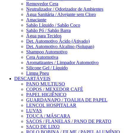
Removedor Cera
Neutralizador / Odorizador de Ambientes
Água Sanitária / Alvejante sem Cloro
Amaciante
Sabão Líquido / Sabão Coco
Sabão Pó / Sabão Barra
Água para Tecidos
Det. Automotivo Ácido (Ativado)
Det. Automotivo Alcalino (Solupan)
Shampoo Automotivo
Cera Automotiva
Aromatizantes / Limpador Automotivo
Silicone Gel / Líquido
Limpa Pneu
DESCARTÁVEIS
PANO MULTIUSO
COPOS / MEXEDOR CAFÉ
PAPEL HIGIÊNICO
GUARDANAPO / TOALHA DE PAPEL
LENÇOL HOSPITALAR
LUVAS
TOUCA / MÁSCARA
SACOS / FLANELAS / PANO DE PRATO
SACO DE LIXO
ROLO BOBINA / FILME / PAPEL ALUMÍNIO