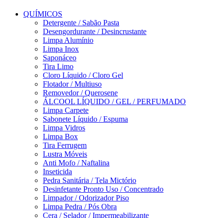
QUÍMICOS
Detergente / Sabão Pasta
Desengordurante / Desincrustante
Limpa Alumínio
Limpa Inox
Saponáceo
Tira Limo
Cloro Líquido / Cloro Gel
Flotador / Multiuso
Removedor / Querosene
ÁLCOOL LÍQUIDO / GEL / PERFUMADO
Limpa Carpete
Sabonete Líquido / Espuma
Limpa Vidros
Limpa Box
Tira Ferrugem
Lustra Móveis
Anti Mofo / Naftalina
Inseticida
Pedra Sanitária / Tela Mictório
Desinfetante Pronto Uso / Concentrado
Limpador / Odorizador Piso
Limpa Pedra / Pós Obra
Cera / Selador / Impermeabilizante