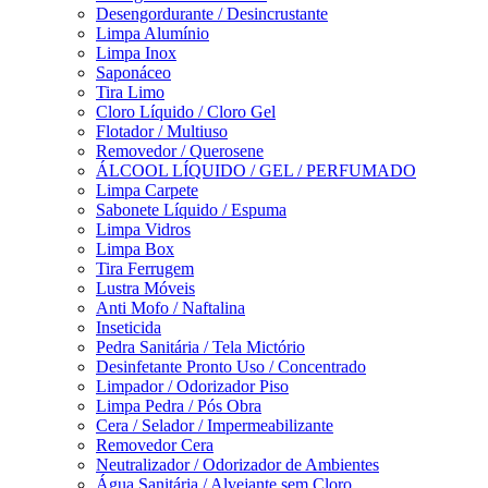
Desengordurante / Desincrustante
Limpa Alumínio
Limpa Inox
Saponáceo
Tira Limo
Cloro Líquido / Cloro Gel
Flotador / Multiuso
Removedor / Querosene
ÁLCOOL LÍQUIDO / GEL / PERFUMADO
Limpa Carpete
Sabonete Líquido / Espuma
Limpa Vidros
Limpa Box
Tira Ferrugem
Lustra Móveis
Anti Mofo / Naftalina
Inseticida
Pedra Sanitária / Tela Mictório
Desinfetante Pronto Uso / Concentrado
Limpador / Odorizador Piso
Limpa Pedra / Pós Obra
Cera / Selador / Impermeabilizante
Removedor Cera
Neutralizador / Odorizador de Ambientes
Água Sanitária / Alvejante sem Cloro