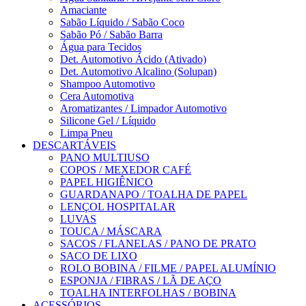
Amaciante
Sabão Líquido / Sabão Coco
Sabão Pó / Sabão Barra
Água para Tecidos
Det. Automotivo Ácido (Ativado)
Det. Automotivo Alcalino (Solupan)
Shampoo Automotivo
Cera Automotiva
Aromatizantes / Limpador Automotivo
Silicone Gel / Líquido
Limpa Pneu
DESCARTÁVEIS
PANO MULTIUSO
COPOS / MEXEDOR CAFÉ
PAPEL HIGIÊNICO
GUARDANAPO / TOALHA DE PAPEL
LENÇOL HOSPITALAR
LUVAS
TOUCA / MÁSCARA
SACOS / FLANELAS / PANO DE PRATO
SACO DE LIXO
ROLO BOBINA / FILME / PAPEL ALUMÍNIO
ESPONJA / FIBRAS / LÃ DE AÇO
TOALHA INTERFOLHAS / BOBINA
ACESSÓRIOS