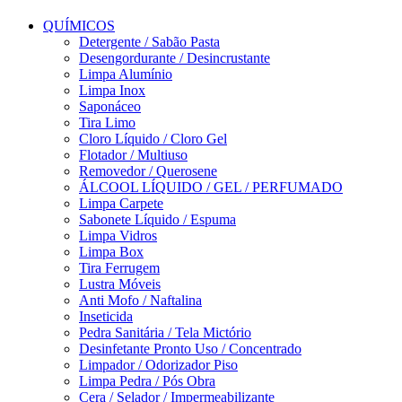
QUÍMICOS
Detergente / Sabão Pasta
Desengordurante / Desincrustante
Limpa Alumínio
Limpa Inox
Saponáceo
Tira Limo
Cloro Líquido / Cloro Gel
Flotador / Multiuso
Removedor / Querosene
ÁLCOOL LÍQUIDO / GEL / PERFUMADO
Limpa Carpete
Sabonete Líquido / Espuma
Limpa Vidros
Limpa Box
Tira Ferrugem
Lustra Móveis
Anti Mofo / Naftalina
Inseticida
Pedra Sanitária / Tela Mictório
Desinfetante Pronto Uso / Concentrado
Limpador / Odorizador Piso
Limpa Pedra / Pós Obra
Cera / Selador / Impermeabilizante