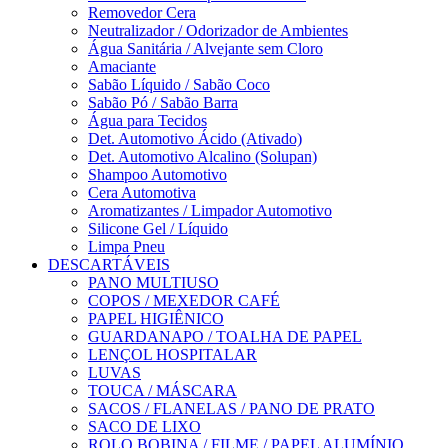
Removedor Cera
Neutralizador / Odorizador de Ambientes
Água Sanitária / Alvejante sem Cloro
Amaciante
Sabão Líquido / Sabão Coco
Sabão Pó / Sabão Barra
Água para Tecidos
Det. Automotivo Ácido (Ativado)
Det. Automotivo Alcalino (Solupan)
Shampoo Automotivo
Cera Automotiva
Aromatizantes / Limpador Automotivo
Silicone Gel / Líquido
Limpa Pneu
DESCARTÁVEIS
PANO MULTIUSO
COPOS / MEXEDOR CAFÉ
PAPEL HIGIÊNICO
GUARDANAPO / TOALHA DE PAPEL
LENÇOL HOSPITALAR
LUVAS
TOUCA / MÁSCARA
SACOS / FLANELAS / PANO DE PRATO
SACO DE LIXO
ROLO BOBINA / FILME / PAPEL ALUMÍNIO