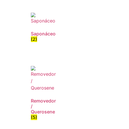
Saponáceo
(2)
Removedor
/
Querosene
(5)