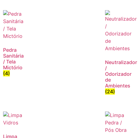
Pedra
Sanitária
/ Tela
Neutralizador
Mictório
/
(4)
Odorizador
de
Ambientes
(24)
Limpa