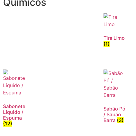
Químicos
Tira Limo
(1)
Sabonete
Sabão Pó
Líquido /
/ Sabão
Espuma
Barra
(3)
(12)