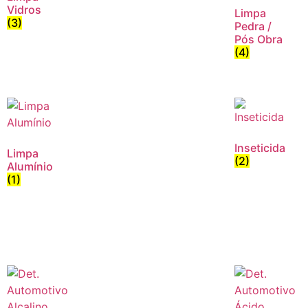
Vidros
Limpa
(3)
Pedra /
Pós Obra
(4)
Inseticida
Limpa
(2)
Alumínio
(1)