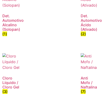
Det.
Det.
Automotivo
Automotivo
Alcalino
Ácido
(Solopan)
(Ativado)
(1)
(2)
Cloro
Anti
Líquido /
Mofo /
Cloro Gel
Naftalina
(3)
(7)