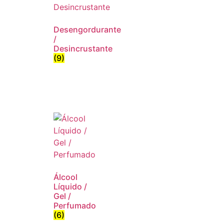
Desengordurante
/
Desincrustante
(9)
Álcool
Líquido /
Gel /
Perfumado
(6)