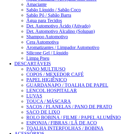
Amaciante
Sabão Líquido / Sabão Coco
Sabão Pó / Sabão Barra
Água para Tecidos
Det. Automotivo Ácido (Ativado)
Det. Automotivo Alcalino (Solupan)
Shampoo Automotivo
Cera Automotiva
Aromatizantes / Limpador Automotivo
Silicone Gel / Líquido
Limpa Pneu
DESCARTÁVEIS
PANO MULTIUSO
COPOS / MEXEDOR CAFÉ
PAPEL HIGIÊNICO
GUARDANAPO / TOALHA DE PAPEL
LENÇOL HOSPITALAR
LUVAS
TOUCA / MÁSCARA
SACOS / FLANELAS / PANO DE PRATO
SACO DE LIXO
ROLO BOBINA / FILME / PAPEL ALUMÍNIO
ESPONJA / FIBRAS / LÃ DE AÇO
TOALHA INTERFOLHAS / BOBINA
ACESSÓRIOS