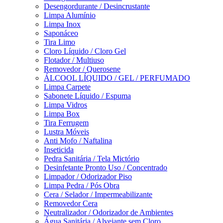
Desengordurante / Desincrustante
Limpa Alumínio
Limpa Inox
Saponáceo
Tira Limo
Cloro Líquido / Cloro Gel
Flotador / Multiuso
Removedor / Querosene
ÁLCOOL LÍQUIDO / GEL / PERFUMADO
Limpa Carpete
Sabonete Líquido / Espuma
Limpa Vidros
Limpa Box
Tira Ferrugem
Lustra Móveis
Anti Mofo / Naftalina
Inseticida
Pedra Sanitária / Tela Mictório
Desinfetante Pronto Uso / Concentrado
Limpador / Odorizador Piso
Limpa Pedra / Pós Obra
Cera / Selador / Impermeabilizante
Removedor Cera
Neutralizador / Odorizador de Ambientes
Água Sanitária / Alvejante sem Cloro