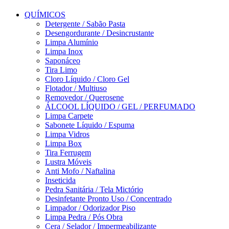
QUÍMICOS
Detergente / Sabão Pasta
Desengordurante / Desincrustante
Limpa Alumínio
Limpa Inox
Saponáceo
Tira Limo
Cloro Líquido / Cloro Gel
Flotador / Multiuso
Removedor / Querosene
ÁLCOOL LÍQUIDO / GEL / PERFUMADO
Limpa Carpete
Sabonete Líquido / Espuma
Limpa Vidros
Limpa Box
Tira Ferrugem
Lustra Móveis
Anti Mofo / Naftalina
Inseticida
Pedra Sanitária / Tela Mictório
Desinfetante Pronto Uso / Concentrado
Limpador / Odorizador Piso
Limpa Pedra / Pós Obra
Cera / Selador / Impermeabilizante