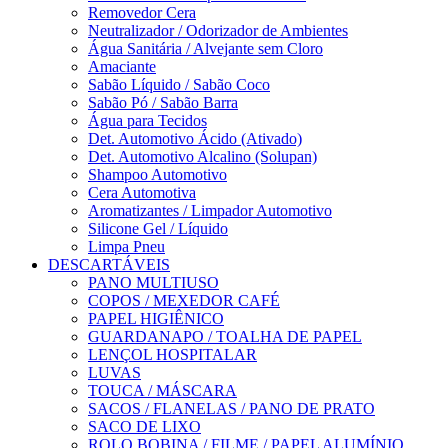
Removedor Cera
Neutralizador / Odorizador de Ambientes
Água Sanitária / Alvejante sem Cloro
Amaciante
Sabão Líquido / Sabão Coco
Sabão Pó / Sabão Barra
Água para Tecidos
Det. Automotivo Ácido (Ativado)
Det. Automotivo Alcalino (Solupan)
Shampoo Automotivo
Cera Automotiva
Aromatizantes / Limpador Automotivo
Silicone Gel / Líquido
Limpa Pneu
DESCARTÁVEIS
PANO MULTIUSO
COPOS / MEXEDOR CAFÉ
PAPEL HIGIÊNICO
GUARDANAPO / TOALHA DE PAPEL
LENÇOL HOSPITALAR
LUVAS
TOUCA / MÁSCARA
SACOS / FLANELAS / PANO DE PRATO
SACO DE LIXO
ROLO BOBINA / FILME / PAPEL ALUMÍNIO