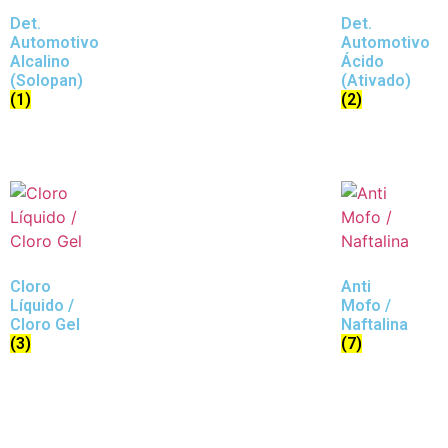
Det.
Det.
Automotivo
Automotivo
Alcalino
Ácido
(Solopan)
(Ativado)
(1)
(2)
Cloro
Anti
Líquido /
Mofo /
Cloro Gel
Naftalina
(3)
(7)