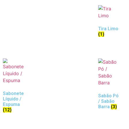
Tira Limo
(1)
Sabonete
Sabão Pó
Líquido /
/ Sabão
Espuma
Barra
(3)
(12)