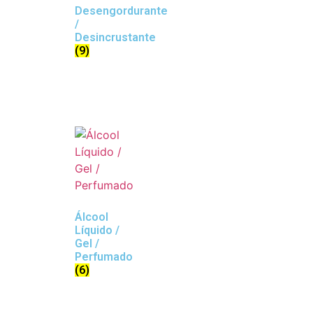
Desengordurante
/
Desincrustante
(9)
Álcool
Líquido /
Gel /
Perfumado
(6)