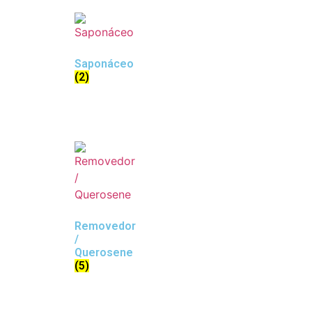
Saponáceo
(2)
Removedor
/
Querosene
(5)