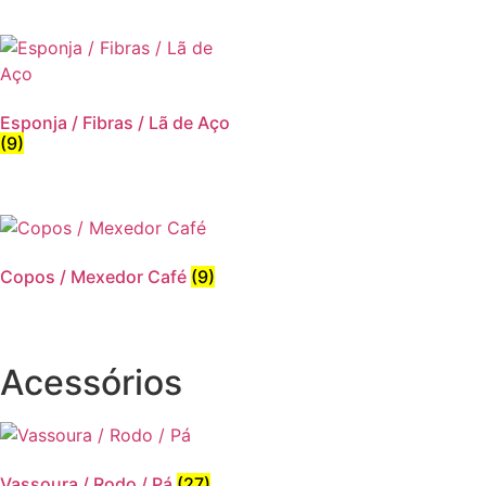
Esponja / Fibras / Lã de Aço
(9)
Copos / Mexedor Café
(9)
Acessórios
Vassoura / Rodo / Pá
(27)