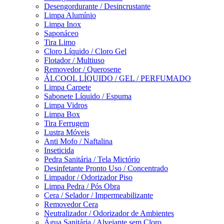
Desengordurante / Desincrustante
Limpa Alumínio
Limpa Inox
Saponáceo
Tira Limo
Cloro Líquido / Cloro Gel
Flotador / Multiuso
Removedor / Querosene
ÁLCOOL LÍQUIDO / GEL / PERFUMADO
Limpa Carpete
Sabonete Líquido / Espuma
Limpa Vidros
Limpa Box
Tira Ferrugem
Lustra Móveis
Anti Mofo / Naftalina
Inseticida
Pedra Sanitária / Tela Mictório
Desinfetante Pronto Uso / Concentrado
Limpador / Odorizador Piso
Limpa Pedra / Pós Obra
Cera / Selador / Impermeabilizante
Removedor Cera
Neutralizador / Odorizador de Ambientes
Água Sanitária / Alvejante sem Cloro