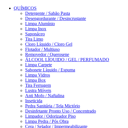
QUÍMICOS
Detergente / Sabão Pasta
Desengordurante / Desincrustante
Limpa Alumínio
Limpa Inox
Saponáceo
Tira Limo
Cloro Líquido / Cloro Gel
Flotador / Multiuso
Removedor / Querosene
ÁLCOOL LÍQUIDO / GEL / PERFUMADO
Limpa Carpete
Sabonete Líquido / Espuma
Limpa Vidros
Limpa Box
Tira Ferrugem
Lustra Móveis
Anti Mofo / Naftalina
Inseticida
Pedra Sanitária / Tela Mictório
Desinfetante Pronto Uso / Concentrado
Limpador / Odorizador Piso
Limpa Pedra / Pós Obra
Cera / Selador / Impermeabilizante