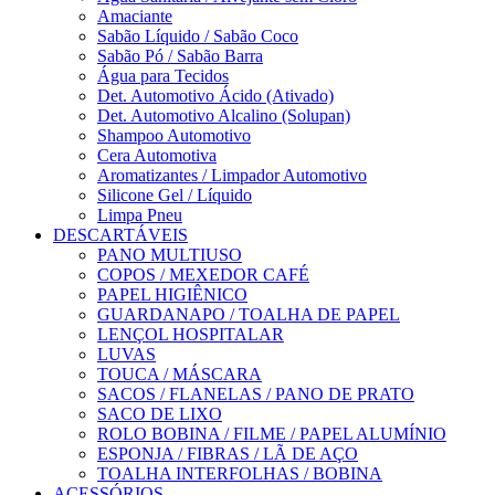
Amaciante
Sabão Líquido / Sabão Coco
Sabão Pó / Sabão Barra
Água para Tecidos
Det. Automotivo Ácido (Ativado)
Det. Automotivo Alcalino (Solupan)
Shampoo Automotivo
Cera Automotiva
Aromatizantes / Limpador Automotivo
Silicone Gel / Líquido
Limpa Pneu
DESCARTÁVEIS
PANO MULTIUSO
COPOS / MEXEDOR CAFÉ
PAPEL HIGIÊNICO
GUARDANAPO / TOALHA DE PAPEL
LENÇOL HOSPITALAR
LUVAS
TOUCA / MÁSCARA
SACOS / FLANELAS / PANO DE PRATO
SACO DE LIXO
ROLO BOBINA / FILME / PAPEL ALUMÍNIO
ESPONJA / FIBRAS / LÃ DE AÇO
TOALHA INTERFOLHAS / BOBINA
ACESSÓRIOS