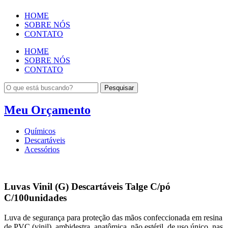
HOME
SOBRE NÓS
CONTATO
HOME
SOBRE NÓS
CONTATO
Pesquisar
Meu Orçamento
Químicos
Descartáveis
Acessórios
Luvas Vinil (G) Descartáveis Talge C/pó
C/100unidades
Luva de segurança para proteção das mãos confeccionada em resina
de PVC (vinil), ambidestra, anatômica, não estéril, de uso único, nas