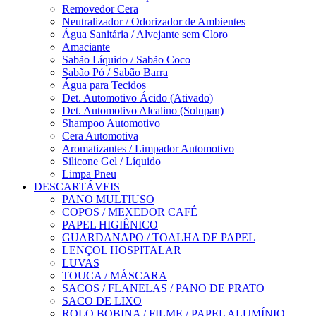
Removedor Cera
Neutralizador / Odorizador de Ambientes
Água Sanitária / Alvejante sem Cloro
Amaciante
Sabão Líquido / Sabão Coco
Sabão Pó / Sabão Barra
Água para Tecidos
Det. Automotivo Ácido (Ativado)
Det. Automotivo Alcalino (Solupan)
Shampoo Automotivo
Cera Automotiva
Aromatizantes / Limpador Automotivo
Silicone Gel / Líquido
Limpa Pneu
DESCARTÁVEIS
PANO MULTIUSO
COPOS / MEXEDOR CAFÉ
PAPEL HIGIÊNICO
GUARDANAPO / TOALHA DE PAPEL
LENÇOL HOSPITALAR
LUVAS
TOUCA / MÁSCARA
SACOS / FLANELAS / PANO DE PRATO
SACO DE LIXO
ROLO BOBINA / FILME / PAPEL ALUMÍNIO