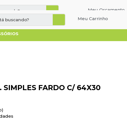
Cadastre-se
Entrar
Meu Orçamento
Meu Carrinho
SSÓRIOS
. SIMPLES FARDO C/ 64X30
o)
idades