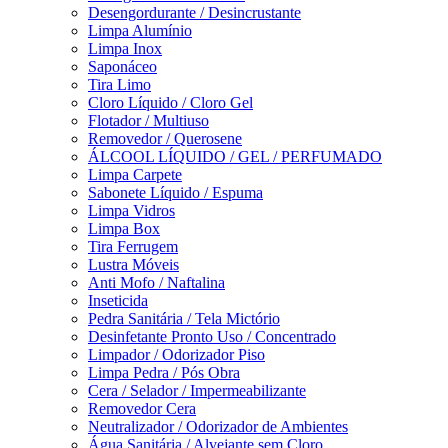
Desengordurante / Desincrustante
Limpa Alumínio
Limpa Inox
Saponáceo
Tira Limo
Cloro Líquido / Cloro Gel
Flotador / Multiuso
Removedor / Querosene
ÁLCOOL LÍQUIDO / GEL / PERFUMADO
Limpa Carpete
Sabonete Líquido / Espuma
Limpa Vidros
Limpa Box
Tira Ferrugem
Lustra Móveis
Anti Mofo / Naftalina
Inseticida
Pedra Sanitária / Tela Mictório
Desinfetante Pronto Uso / Concentrado
Limpador / Odorizador Piso
Limpa Pedra / Pós Obra
Cera / Selador / Impermeabilizante
Removedor Cera
Neutralizador / Odorizador de Ambientes
Água Sanitária / Alvejante sem Cloro