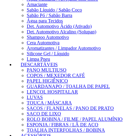
Amaciante
Sabão Líquido / Sabão Coco
Sabão Pó / Sabão Barra
Água para Tecidos
Det. Automotivo Ácido (Ativado)
Det. Automotivo Alcalino (Solupan)
Shampoo Automotivo
Cera Automotiva
Aromatizantes / Limpador Automotivo
Silicone Gel / Líquido
Limpa Pneu
DESCARTÁVEIS
PANO MULTIUSO
COPOS / MEXEDOR CAFÉ
PAPEL HIGIÊNICO
GUARDANAPO / TOALHA DE PAPEL
LENÇOL HOSPITALAR
LUVAS
TOUCA / MÁSCARA
SACOS / FLANELAS / PANO DE PRATO
SACO DE LIXO
ROLO BOBINA / FILME / PAPEL ALUMÍNIO
ESPONJA / FIBRAS / LÃ DE AÇO
TOALHA INTERFOLHAS / BOBINA
ACESSÓRIOS