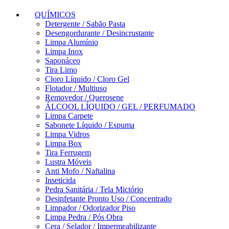
QUÍMICOS
Detergente / Sabão Pasta
Desengordurante / Desincrustante
Limpa Alumínio
Limpa Inox
Saponáceo
Tira Limo
Cloro Líquido / Cloro Gel
Flotador / Multiuso
Removedor / Querosene
ÁLCOOL LÍQUIDO / GEL / PERFUMADO
Limpa Carpete
Sabonete Líquido / Espuma
Limpa Vidros
Limpa Box
Tira Ferrugem
Lustra Móveis
Anti Mofo / Naftalina
Inseticida
Pedra Sanitária / Tela Mictório
Desinfetante Pronto Uso / Concentrado
Limpador / Odorizador Piso
Limpa Pedra / Pós Obra
Cera / Selador / Impermeabilizante