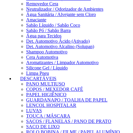
Removedor Cera
Neutralizador / Odorizador de Ambientes
Água Sanitária / Alvejante sem Cloro
Amaciante
Sabão Líquido / Sabão Coco
Sabão Pó / Sabão Barra
Água para Tecidos
Det. Automotivo Ácido (Ativado)
Det. Automotivo Alcalino (Solupan)
Shampoo Automotivo
Cera Automotiva
Aromatizantes / Limpador Automotivo
Silicone Gel / Líquido
Limpa Pneu
DESCARTÁVEIS
PANO MULTIUSO
COPOS / MEXEDOR CAFÉ
PAPEL HIGIÊNICO
GUARDANAPO / TOALHA DE PAPEL
LENÇOL HOSPITALAR
LUVAS
TOUCA / MÁSCARA
SACOS / FLANELAS / PANO DE PRATO
SACO DE LIXO
ROLO BOBINA / FILME / PAPEL ALUMÍNIO