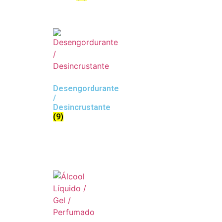
Desengordurante
/
Desincrustante
(9)