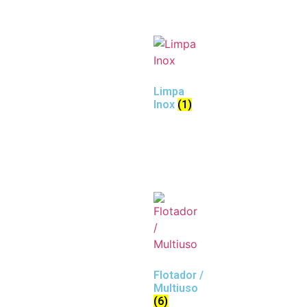
Limpa
Inox
(1)
Flotador /
Multiuso
(6)