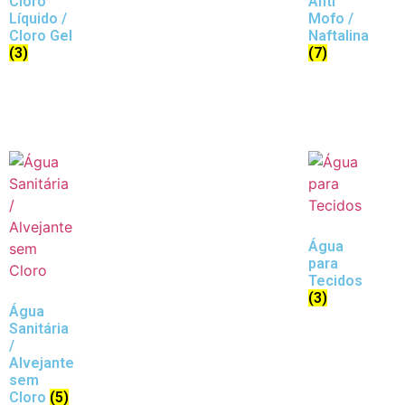
Cloro
Anti
Líquido /
Mofo /
Cloro Gel
Naftalina
(3)
(7)
Água
para
Tecidos
(3)
Água
Sanitária
/
Alvejante
sem
Cloro
(5)