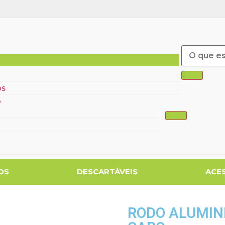
ÓS
O
OS
DESCARTÁVEIS
ACE
RODO ALUMINI