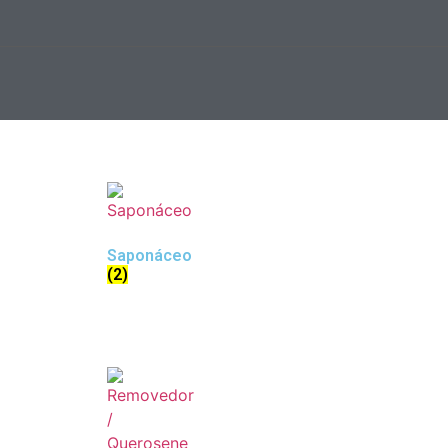
Saponáceo
(2)