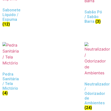
Sabonete
Sabão Pó
Líquido /
/ Sabão
Espuma
Barra
(3)
(12)
Pedra
Sanitária
/ Tela
Neutralizador
Mictório
/
(4)
Odorizador
de
Ambientes
(24)