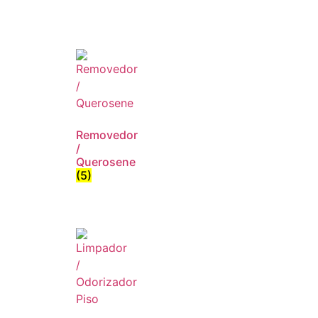
Removedor
/
Querosene
(5)