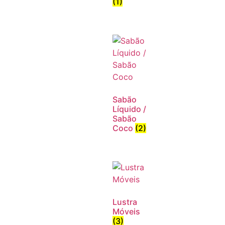
(1)
Sabão
Líquido /
Sabão
Coco
(2)
Lustra
Móveis
(3)