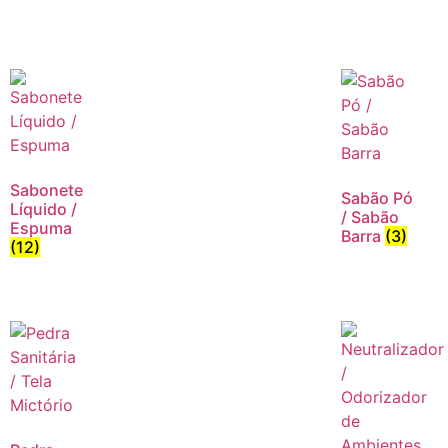
Sabonete
Sabão Pó
Líquido /
/ Sabão
Espuma
Barra
(3)
(12)