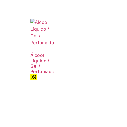
Álcool
Líquido /
Gel /
Perfumado
(6)