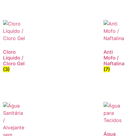
Cloro
Anti
Líquido /
Mofo /
Cloro Gel
Naftalina
(3)
(7)
Água