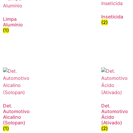
Inseticida
Limpa
(2)
Alumínio
(1)
Det.
Det.
Automotivo
Automotivo
Alcalino
Ácido
(Solopan)
(Ativado)
(1)
(2)