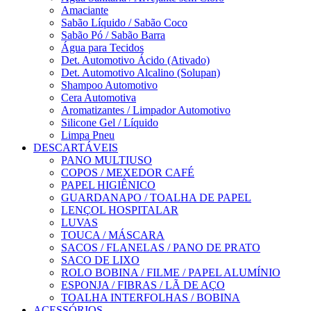
Amaciante
Sabão Líquido / Sabão Coco
Sabão Pó / Sabão Barra
Água para Tecidos
Det. Automotivo Ácido (Ativado)
Det. Automotivo Alcalino (Solupan)
Shampoo Automotivo
Cera Automotiva
Aromatizantes / Limpador Automotivo
Silicone Gel / Líquido
Limpa Pneu
DESCARTÁVEIS
PANO MULTIUSO
COPOS / MEXEDOR CAFÉ
PAPEL HIGIÊNICO
GUARDANAPO / TOALHA DE PAPEL
LENÇOL HOSPITALAR
LUVAS
TOUCA / MÁSCARA
SACOS / FLANELAS / PANO DE PRATO
SACO DE LIXO
ROLO BOBINA / FILME / PAPEL ALUMÍNIO
ESPONJA / FIBRAS / LÃ DE AÇO
TOALHA INTERFOLHAS / BOBINA
ACESSÓRIOS