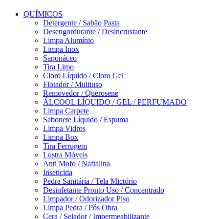
QUÍMICOS
Detergente / Sabão Pasta
Desengordurante / Desincrustante
Limpa Alumínio
Limpa Inox
Saponáceo
Tira Limo
Cloro Líquido / Cloro Gel
Flotador / Multiuso
Removedor / Querosene
ÁLCOOL LÍQUIDO / GEL / PERFUMADO
Limpa Carpete
Sabonete Líquido / Espuma
Limpa Vidros
Limpa Box
Tira Ferrugem
Lustra Móveis
Anti Mofo / Naftalina
Inseticida
Pedra Sanitária / Tela Mictório
Desinfetante Pronto Uso / Concentrado
Limpador / Odorizador Piso
Limpa Pedra / Pós Obra
Cera / Selador / Impermeabilizante