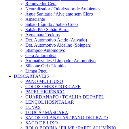
Removedor Cera
Neutralizador / Odorizador de Ambientes
Água Sanitária / Alvejante sem Cloro
Amaciante
Sabão Líquido / Sabão Coco
Sabão Pó / Sabão Barra
Água para Tecidos
Det. Automotivo Ácido (Ativado)
Det. Automotivo Alcalino (Solupan)
Shampoo Automotivo
Cera Automotiva
Aromatizantes / Limpador Automotivo
Silicone Gel / Líquido
Limpa Pneu
DESCARTÁVEIS
PANO MULTIUSO
COPOS / MEXEDOR CAFÉ
PAPEL HIGIÊNICO
GUARDANAPO / TOALHA DE PAPEL
LENÇOL HOSPITALAR
LUVAS
TOUCA / MÁSCARA
SACOS / FLANELAS / PANO DE PRATO
SACO DE LIXO
ROLO BOBINA / FILME / PAPEL ALUMÍNIO