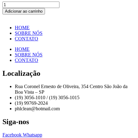
SACO
DE
Adicionar ao carrinho
LIXO
40
LTS
HOME
REFORÇADO
SOBRE NÓS
5
CONTATO
KG
-
HOME
1
SOBRE NÓS
PCT
CONTATO
quantidade
Localização
Rua Coronel Ernesto de Oliveira, 354 Centro São João da
Boa Vista – SP
(19) 3056-1010 / (19) 3056-1015
(19) 99769-2024
phlclean@hotmail.com
Siga-nos
Facebook
Whatsapp