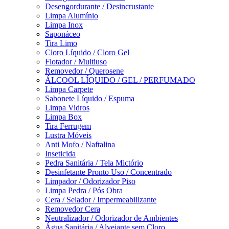
Desengordurante / Desincrustante
Limpa Alumínio
Limpa Inox
Saponáceo
Tira Limo
Cloro Líquido / Cloro Gel
Flotador / Multiuso
Removedor / Querosene
ÁLCOOL LÍQUIDO / GEL / PERFUMADO
Limpa Carpete
Sabonete Líquido / Espuma
Limpa Vidros
Limpa Box
Tira Ferrugem
Lustra Móveis
Anti Mofo / Naftalina
Inseticida
Pedra Sanitária / Tela Mictório
Desinfetante Pronto Uso / Concentrado
Limpador / Odorizador Piso
Limpa Pedra / Pós Obra
Cera / Selador / Impermeabilizante
Removedor Cera
Neutralizador / Odorizador de Ambientes
Água Sanitária / Alvejante sem Cloro