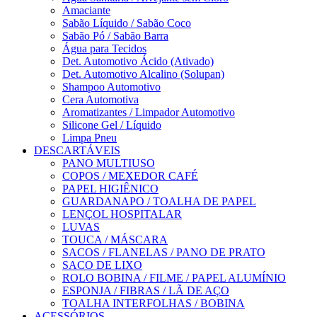
Amaciante
Sabão Líquido / Sabão Coco
Sabão Pó / Sabão Barra
Água para Tecidos
Det. Automotivo Ácido (Ativado)
Det. Automotivo Alcalino (Solupan)
Shampoo Automotivo
Cera Automotiva
Aromatizantes / Limpador Automotivo
Silicone Gel / Líquido
Limpa Pneu
DESCARTÁVEIS
PANO MULTIUSO
COPOS / MEXEDOR CAFÉ
PAPEL HIGIÊNICO
GUARDANAPO / TOALHA DE PAPEL
LENÇOL HOSPITALAR
LUVAS
TOUCA / MÁSCARA
SACOS / FLANELAS / PANO DE PRATO
SACO DE LIXO
ROLO BOBINA / FILME / PAPEL ALUMÍNIO
ESPONJA / FIBRAS / LÃ DE AÇO
TOALHA INTERFOLHAS / BOBINA
ACESSÓRIOS