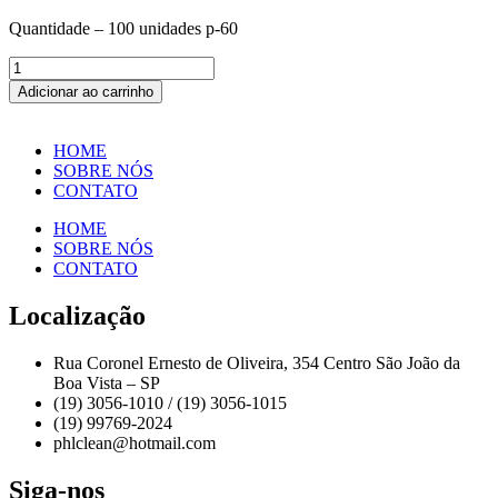
Quantidade – 100 unidades p-60
SACO
DE
Adicionar ao carrinho
LIXO
200
C/
HOME
100
SOBRE NÓS
UNID
CONTATO
-
1
HOME
PCT
SOBRE NÓS
quantidade
CONTATO
Localização
Rua Coronel Ernesto de Oliveira, 354 Centro São João da
Boa Vista – SP
(19) 3056-1010 / (19) 3056-1015
(19) 99769-2024
phlclean@hotmail.com
Siga-nos