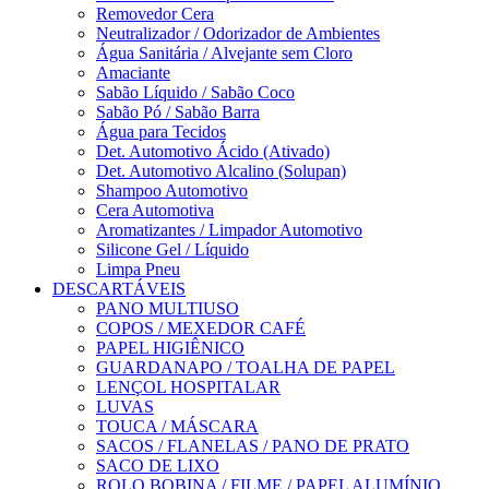
Removedor Cera
Neutralizador / Odorizador de Ambientes
Água Sanitária / Alvejante sem Cloro
Amaciante
Sabão Líquido / Sabão Coco
Sabão Pó / Sabão Barra
Água para Tecidos
Det. Automotivo Ácido (Ativado)
Det. Automotivo Alcalino (Solupan)
Shampoo Automotivo
Cera Automotiva
Aromatizantes / Limpador Automotivo
Silicone Gel / Líquido
Limpa Pneu
DESCARTÁVEIS
PANO MULTIUSO
COPOS / MEXEDOR CAFÉ
PAPEL HIGIÊNICO
GUARDANAPO / TOALHA DE PAPEL
LENÇOL HOSPITALAR
LUVAS
TOUCA / MÁSCARA
SACOS / FLANELAS / PANO DE PRATO
SACO DE LIXO
ROLO BOBINA / FILME / PAPEL ALUMÍNIO