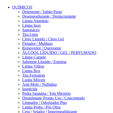
QUÍMICOS
Detergente / Sabão Pasta
Desengordurante / Desincrustante
Limpa Alumínio
Limpa Inox
Saponáceo
Tira Limo
Cloro Líquido / Cloro Gel
Flotador / Multiuso
Removedor / Querosene
ÁLCOOL LÍQUIDO / GEL / PERFUMADO
Limpa Carpete
Sabonete Líquido / Espuma
Limpa Vidros
Limpa Box
Tira Ferrugem
Lustra Móveis
Anti Mofo / Naftalina
Inseticida
Pedra Sanitária / Tela Mictório
Desinfetante Pronto Uso / Concentrado
Limpador / Odorizador Piso
Limpa Pedra / Pós Obra
Cera / Selador / Impermeabilizante