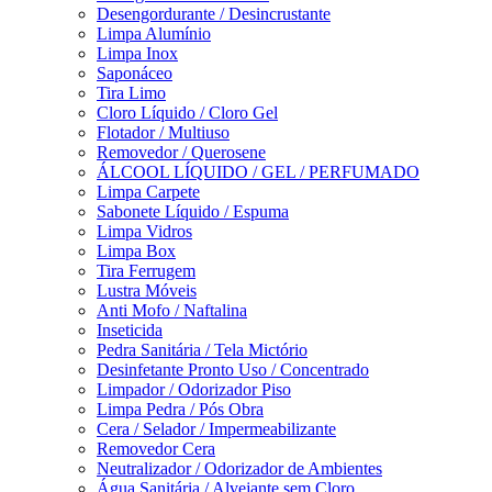
Desengordurante / Desincrustante
Limpa Alumínio
Limpa Inox
Saponáceo
Tira Limo
Cloro Líquido / Cloro Gel
Flotador / Multiuso
Removedor / Querosene
ÁLCOOL LÍQUIDO / GEL / PERFUMADO
Limpa Carpete
Sabonete Líquido / Espuma
Limpa Vidros
Limpa Box
Tira Ferrugem
Lustra Móveis
Anti Mofo / Naftalina
Inseticida
Pedra Sanitária / Tela Mictório
Desinfetante Pronto Uso / Concentrado
Limpador / Odorizador Piso
Limpa Pedra / Pós Obra
Cera / Selador / Impermeabilizante
Removedor Cera
Neutralizador / Odorizador de Ambientes
Água Sanitária / Alvejante sem Cloro