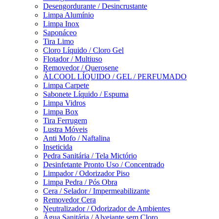
Desengordurante / Desincrustante
Limpa Alumínio
Limpa Inox
Saponáceo
Tira Limo
Cloro Líquido / Cloro Gel
Flotador / Multiuso
Removedor / Querosene
ÁLCOOL LÍQUIDO / GEL / PERFUMADO
Limpa Carpete
Sabonete Líquido / Espuma
Limpa Vidros
Limpa Box
Tira Ferrugem
Lustra Móveis
Anti Mofo / Naftalina
Inseticida
Pedra Sanitária / Tela Mictório
Desinfetante Pronto Uso / Concentrado
Limpador / Odorizador Piso
Limpa Pedra / Pós Obra
Cera / Selador / Impermeabilizante
Removedor Cera
Neutralizador / Odorizador de Ambientes
Água Sanitária / Alvejante sem Cloro