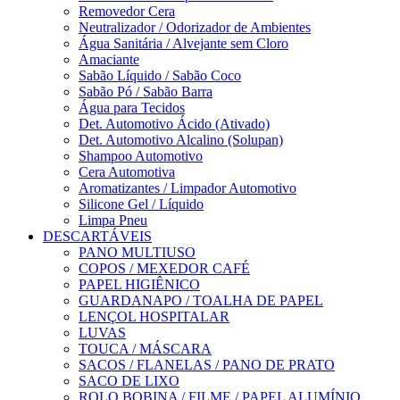
Removedor Cera
Neutralizador / Odorizador de Ambientes
Água Sanitária / Alvejante sem Cloro
Amaciante
Sabão Líquido / Sabão Coco
Sabão Pó / Sabão Barra
Água para Tecidos
Det. Automotivo Ácido (Ativado)
Det. Automotivo Alcalino (Solupan)
Shampoo Automotivo
Cera Automotiva
Aromatizantes / Limpador Automotivo
Silicone Gel / Líquido
Limpa Pneu
DESCARTÁVEIS
PANO MULTIUSO
COPOS / MEXEDOR CAFÉ
PAPEL HIGIÊNICO
GUARDANAPO / TOALHA DE PAPEL
LENÇOL HOSPITALAR
LUVAS
TOUCA / MÁSCARA
SACOS / FLANELAS / PANO DE PRATO
SACO DE LIXO
ROLO BOBINA / FILME / PAPEL ALUMÍNIO