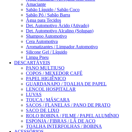
Amaciante
Sabão Líquido / Sabão Coco
Sabão Pó / Sabão Barra
Água para Tecidos
Det. Automotivo Ácido (Ativado)
Det. Automotivo Alcalino (Solupan)
Shampoo Automotivo
Cera Automotiva
Aromatizantes / Limpador Automotivo
Silicone Gel / Líquido
Limpa Pneu
DESCARTÁVEIS
PANO MULTIUSO
COPOS / MEXEDOR CAFÉ
PAPEL HIGIÊNICO
GUARDANAPO / TOALHA DE PAPEL
LENÇOL HOSPITALAR
LUVAS
TOUCA / MÁSCARA
SACOS / FLANELAS / PANO DE PRATO
SACO DE LIXO
ROLO BOBINA / FILME / PAPEL ALUMÍNIO
ESPONJA / FIBRAS / LÃ DE AÇO
TOALHA INTERFOLHAS / BOBINA
ACESSÓRIOS