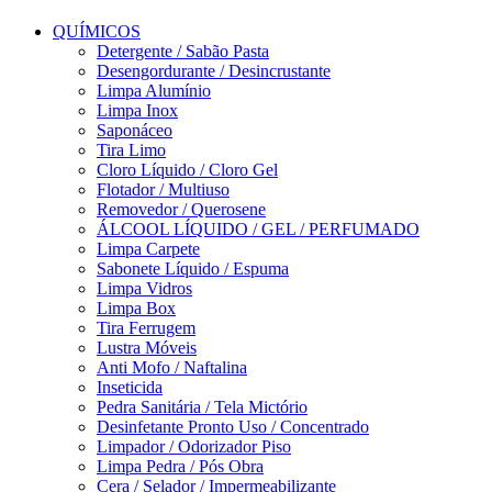
QUÍMICOS
Detergente / Sabão Pasta
Desengordurante / Desincrustante
Limpa Alumínio
Limpa Inox
Saponáceo
Tira Limo
Cloro Líquido / Cloro Gel
Flotador / Multiuso
Removedor / Querosene
ÁLCOOL LÍQUIDO / GEL / PERFUMADO
Limpa Carpete
Sabonete Líquido / Espuma
Limpa Vidros
Limpa Box
Tira Ferrugem
Lustra Móveis
Anti Mofo / Naftalina
Inseticida
Pedra Sanitária / Tela Mictório
Desinfetante Pronto Uso / Concentrado
Limpador / Odorizador Piso
Limpa Pedra / Pós Obra
Cera / Selador / Impermeabilizante